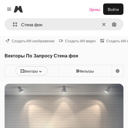
Magnific
Цены
Войти
Close menu
Очистить
Поиск 
Создать ИИ-изображение
Создать ИИ-видео
Создать ИИ-
Векторы По Запросу Стена фон
Векторы
Фильтры