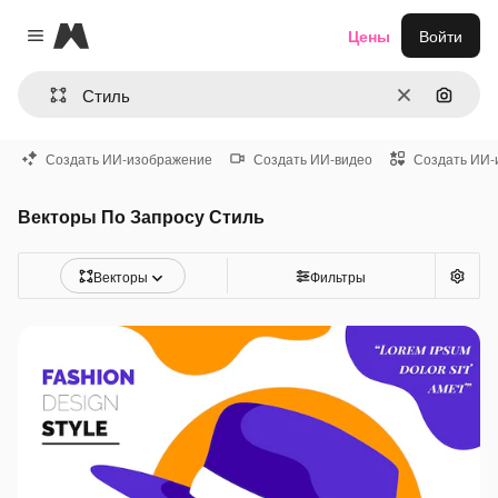
Magnific
Цены
Войти
Close menu
Очистить
Поиск 
Создать ИИ-изображение
Создать ИИ-видео
Создать ИИ-
Векторы По Запросу Стиль
Векторы
Фильтры