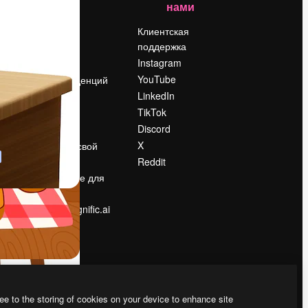
нами
Цены
о
О нас
Клиентская
поддержка
Reviews
Instagram
Вакансии
YouTube
Поиск тенденций
LinkedIn
Блог
TikTok
События
Discord
Slidesgo
ости
X
Продайте свой
контент
Reddit
в
Помещение для
прессы
Ищете magnific.ai
ee to the storing of cookies on your device to enhance site