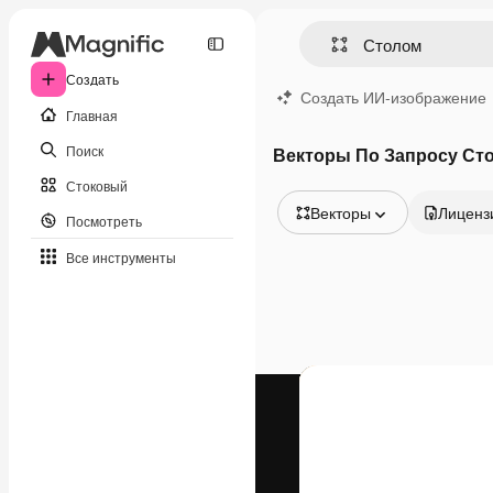
Создать
Создать ИИ-изображение
Главная
Поиск
Векторы По Запросу Ст
Стоковый
Векторы
Лиценз
Посмотреть
Все изображения
Все инструменты
Векторы
Иллюстрации
Фотографии
PSD
Шаблоны
Мокапы
Видео
Видеоролик
Моушн-дизайн
Видеошаблоны
Иконки
3D-модели
Шрифты