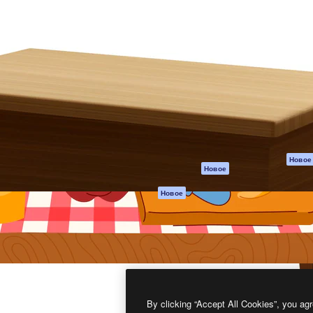
атформа для создания
Spaces
Academy
работ. Более 1 миллиона
ИИ-помощник
Документация п
реди креаторов,
Пакету ИИ
Генератор
гентств и студий.
изображений ИИ
Служба
поддержки
Генератор видео
ИИ
Условия и
положения
Генератор голоса
на основе ИИ
Политика
конфиденциальн
Стоковый контент
Оригиналы
MCP для
Новое
Новое
Claude/ChatGPT
Политика файло
cookie
Агенты
Новое
Центр доверия
API
Партнеры
Мобильное
приложение
Предприятие
Все инструменты
Magnific
By clicking “Accept All Cookies”, you agr