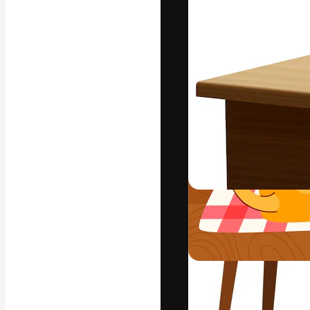
Креативная пл
ваших лучших 
подписчиков с
предприятий, а
Pусский