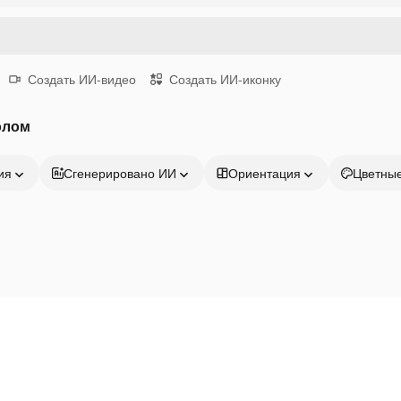
Создать ИИ-видео
Создать ИИ-иконку
олом
ия
Сгенерировано ИИ
Ориентация
Цветны
Продукция
Начать