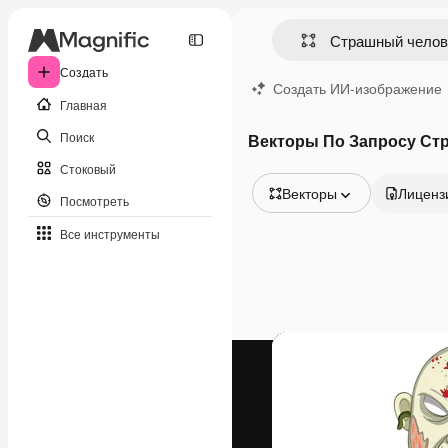
Создать
Создать ИИ-изображение
Главная
Поиск
Векторы По Запросу Ст
Стоковый
Векторы
Лиценз
Посмотреть
Все изображения
Все инструменты
Векторы
Иллюстрации
Фотографии
PSD
Шаблоны
Мокапы
Видео
Видеоролик
Моушн-дизайн
Видеошаблоны
Иконки
3D-модели
Шрифты