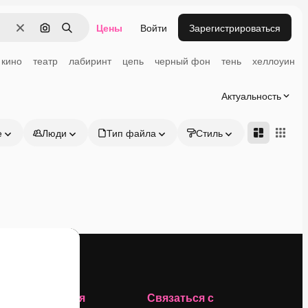
Цены
Войти
Зарегистрироваться
Очистить
Поиск по изображению
Поиск
кино
театр
лабиринт
цепь
черный фон
тень
хеллоуин
Актуальность
е
Люди
Тип файла
Стиль
Адвансд
Компания
Связаться с