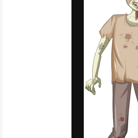
Креативная пл
ваших лучших 
подписчиков с
предприятий, а
Pусский