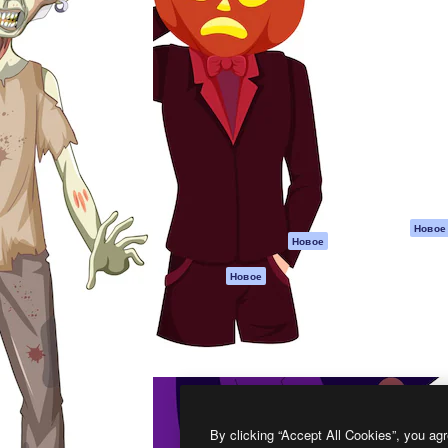
атформа для создания
Spaces
Academy
работ. Более 1 миллиона
ИИ-помощник
Документация п
реди креаторов,
Пакету ИИ
Генератор
гентств и студий.
изображений ИИ
Служба
поддержки
Генератор видео
ИИ
Условия и
положения
Генератор голоса
на основе ИИ
Политика
конфиденциальн
Стоковый контент
Оригиналы
MCP для
Новое
Новое
Claude/ChatGPT
Политика файло
cookie
Агенты
Новое
Центр доверия
API
Партнеры
Мобильное
приложение
Предприятие
Все инструменты
Magnific
By clicking “Accept All Cookies”, you agr