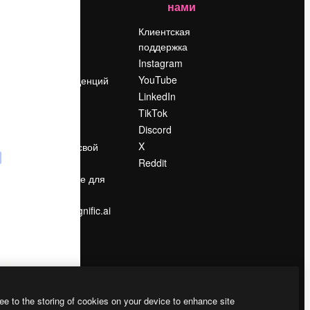
нами
Цены
о
О нас
Клиентская
поддержка
Reviews
Instagram
Вакансии
YouTube
Поиск тенденций
LinkedIn
Блог
TikTok
События
Discord
Slidesgo
ости
X
Продайте свой
контент
Reddit
в
Помещение для
прессы
Ищете magnific.ai
ee to the storing of cookies on your device to enhance site