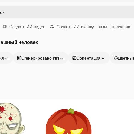
Создать ИИ-видео
Создать ИИ-иконку
дым
праздник
рашный человек
ия
Сгенерировано ИИ
Ориентация
Цветны
Продукция
Начать