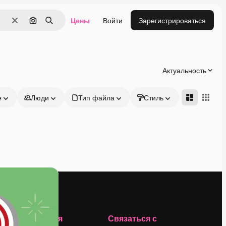
Цены
Войти
Зарегистрироваться
Очистить
Поиск по изображению
Поиск
Актуальность
е
Люди
Тип файла
Стиль
Адвансд
Компания
Связаться с