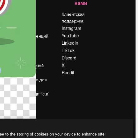
нами
Цены
о
О нас
Клиентская
поддержка
Reviews
Instagram
Вакансии
YouTube
Поиск тенденций
LinkedIn
Блог
TikTok
События
Discord
Slidesgo
ости
X
Продайте свой
контент
Reddit
в
Помещение для
прессы
Ищете magnific.ai
ee to the storing of cookies on your device to enhance site