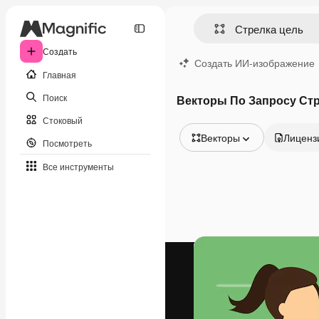
Создать
Создать ИИ-изображение
Главная
Поиск
Векторы По Запросу Стр
Стоковый
Векторы
Лиценз
Посмотреть
Все изображения
Все инструменты
Векторы
Иллюстрации
Фотографии
PSD
Шаблоны
Мокапы
Видео
Видеоролик
Моушн-дизайн
Видеошаблоны
Иконки
3D-модели
Шрифты