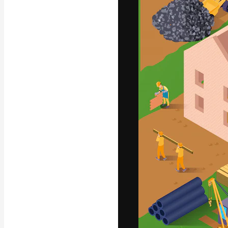
Креативная пл
ваших лучших 
подписчиков с
предприятий, а
Pусский