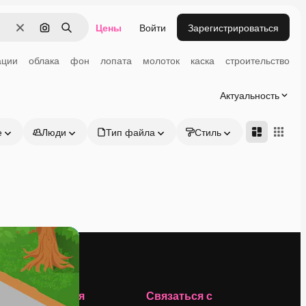
Цены
Войти
Зарегистрироваться
Очистить
Поиск по изображению
Поиск
ации
облака
фон
лопата
молоток
каска
строительство
к
Актуальность
е
Люди
Тип файла
Стиль
Адвансд
Компания
Связаться с