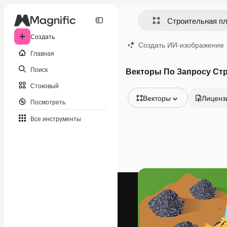
Создать
Создать ИИ-изображение
Главная
Поиск
Векторы По Запросу Ст
Стоковый
Векторы
Лиценз
Посмотреть
Все изображения
Все инструменты
Векторы
Иллюстрации
Фотографии
PSD
Шаблоны
Мокапы
Видео
Видеоролик
Моушн-дизайн
Видеошаблоны
Иконки
3D-модели
Шрифты