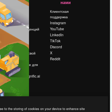
нами
Цены
о
О нас
Клиентская
поддержка
Reviews
Instagram
Вакансии
YouTube
Поиск тенденций
LinkedIn
Блог
TikTok
События
Discord
Slidesgo
ости
X
Продайте свой
контент
Reddit
в
Помещение для
прессы
Ищете magnific.ai
ee to the storing of cookies on your device to enhance site