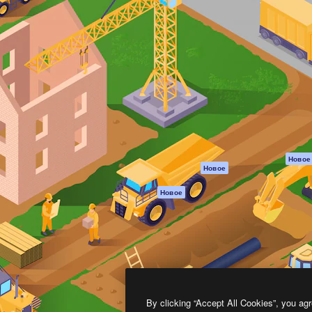
атформа для создания
Spaces
Academy
работ. Более 1 миллиона
ИИ-помощник
Документация п
реди креаторов,
Пакету ИИ
Генератор
гентств и студий.
изображений ИИ
Служба
поддержки
Генератор видео
ИИ
Условия и
положения
Генератор голоса
на основе ИИ
Политика
конфиденциальн
Стоковый контент
Оригиналы
MCP для
Новое
Новое
Claude/ChatGPT
Политика файло
cookie
Агенты
Новое
Центр доверия
API
Партнеры
Мобильное
приложение
Предприятие
Все инструменты
Magnific
By clicking “Accept All Cookies”, you agr