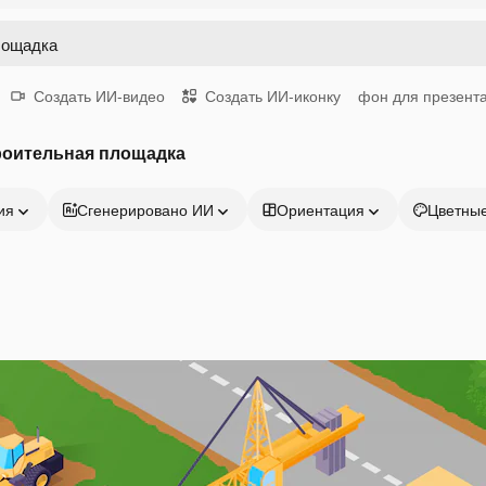
Создать ИИ-видео
Создать ИИ-иконку
фон для презент
роительная площадка
ия
Сгенерировано ИИ
Ориентация
Цветны
Продукция
Начать