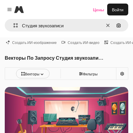
Magnific
Цены
Войти
Close menu
Очистить
Поиск 
Создать ИИ-изображение
Создать ИИ-видео
Создать ИИ-
Векторы По Запросу Студия звукозаписи
Векторы
Фильтры