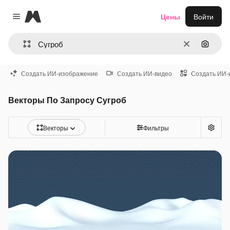
Magnific
Цены
Войти
Close menu
Очистить
Поиск 
Создать ИИ-изображение
Создать ИИ-видео
Создать ИИ-
Векторы По Запросу Сугроб
Векторы
Фильтры