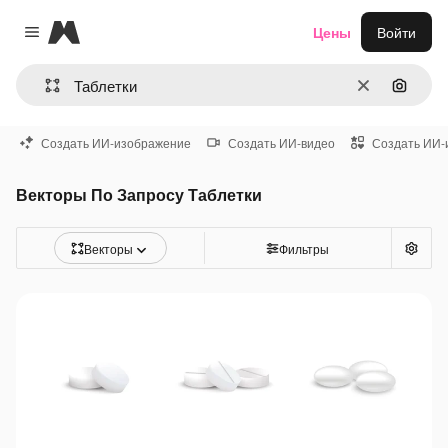
Magnific
Цены
Войти
Close menu
Очистить
Поиск 
Создать ИИ-изображение
Создать ИИ-видео
Создать ИИ-
Векторы По Запросу Таблетки
Векторы
Фильтры