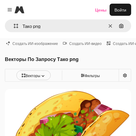
Magnific
Цены
Войти
Close menu
Очистить
Поиск 
Создать ИИ-изображение
Создать ИИ-видео
Создать ИИ-
Векторы По Запросу Тако png
Векторы
Фильтры