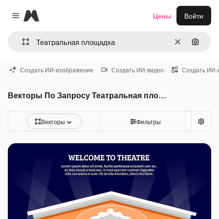
Magnific
Цены
Войти
Close menu
Очистить
Поиск 
Создать ИИ-изображение
Создать ИИ-видео
Создать ИИ-
Векторы По Запросу Театральная площадка
Векторы
Фильтры