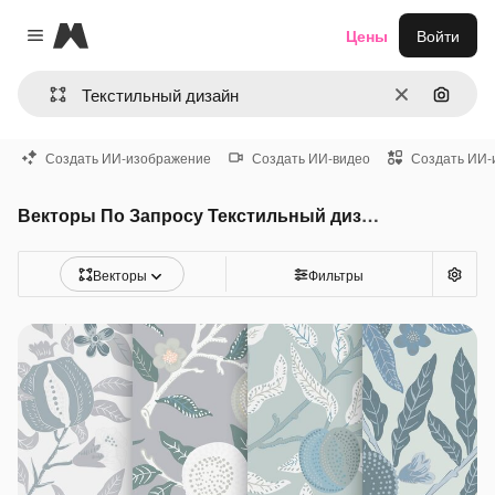
Magnific
Цены
Войти
Close menu
Очистить
Поиск 
Создать ИИ-изображение
Создать ИИ-видео
Создать ИИ-
Векторы По Запросу Текстильный дизайн
Векторы
Фильтры