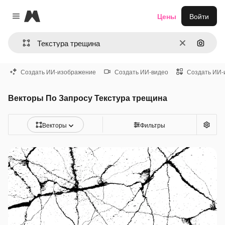
Magnific
Цены
Войти
Close menu
Очистить
Поиск 
Создать ИИ-изображение
Создать ИИ-видео
Создать ИИ-
Векторы По Запросу Текстура трещина
Векторы
Фильтры