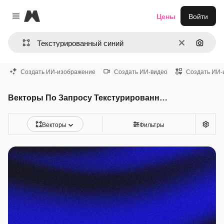
Magnific
Цены
Войти
Close menu
Очистить
Поиск 
Создать ИИ-изображение
Создать ИИ-видео
Создать ИИ-
Векторы По Запросу Текстурированный синий
Векторы
Фильтры