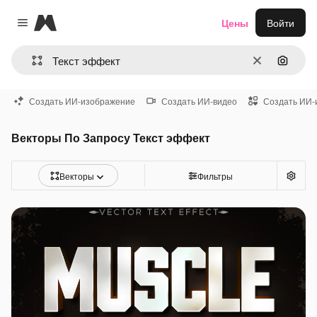
Magnific
Цены
Войти
Close menu
Очистить
Поиск 
Создать ИИ-изображение
Создать ИИ-видео
Создать ИИ-
Векторы По Запросу Текст эффект
Векторы
Фильтры