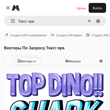
Magnific
Цены
Войти
Close menu
Очистить
Поиск 
Создать ИИ-изображение
Создать ИИ-видео
Создать ИИ-
Векторы По Запросу Текст eps
Векторы
Фильтры