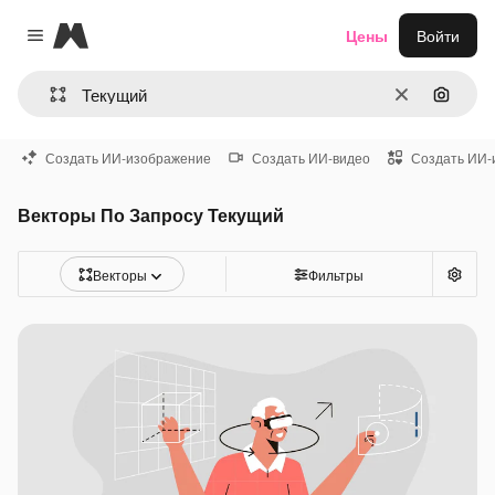
Magnific
Цены
Войти
Close menu
Очистить
Поиск 
Создать ИИ-изображение
Создать ИИ-видео
Создать ИИ-
Векторы По Запросу Текущий
Векторы
Фильтры