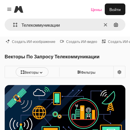
Magnific
Цены
Войти
Close menu
Очистить
Поиск 
Создать ИИ-изображение
Создать ИИ-видео
Создать ИИ-
Векторы По Запросу Телекоммуникации
Векторы
Фильтры