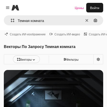
Magnific
Цены
Войти
Close menu
Очистить
Поиск 
Создать ИИ-изображение
Создать ИИ-видео
Создать ИИ-
Векторы По Запросу Темная комната
Векторы
Фильтры