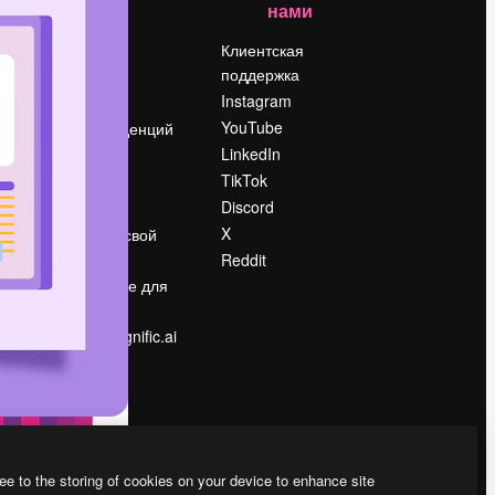
нами
Цены
о
О нас
Клиентская
поддержка
Reviews
Instagram
Вакансии
YouTube
Поиск тенденций
LinkedIn
Блог
TikTok
События
Discord
Slidesgo
ости
X
Продайте свой
контент
Reddit
в
Помещение для
прессы
Ищете magnific.ai
ee to the storing of cookies on your device to enhance site