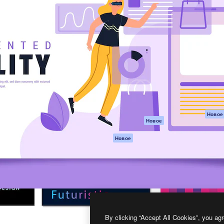
атформа для создания
Spaces
Academy
работ. Более 1 миллиона
ИИ-помощник
Документация п
реди креаторов,
Пакету ИИ
Генератор
гентств и студий.
изображений ИИ
Служба
поддержки
Генератор видео
ИИ
Условия и
положения
Генератор голоса
на основе ИИ
Политика
конфиденциальн
Стоковый контент
Оригиналы
MCP для
Новое
Новое
Claude/ChatGPT
Политика файло
cookie
Агенты
Новое
Центр доверия
API
Партнеры
Мобильное
приложение
Предприятие
Все инструменты
Magnific
By clicking “Accept All Cookies”, you agr