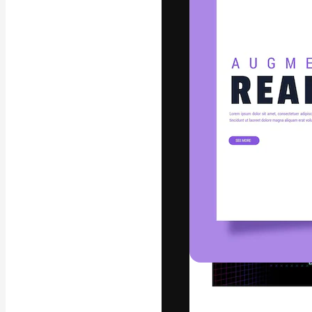
Креативная пл
ваших лучших 
подписчиков с
предприятий, а
Pусский