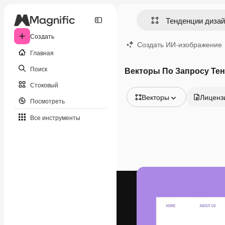
Создать
Создать ИИ-изображение
Главная
Поиск
Векторы По Запросу Тен
Стоковый
Векторы
Лиценз
Посмотреть
Все изображения
Все инструменты
Векторы
Иллюстрации
Фотографии
PSD
Шаблоны
Мокапы
Видео
Видеоролик
Моушн-дизайн
Видеошаблоны
Иконки
3D-модели
Шрифты