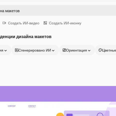
Создать ИИ-видео
Создать ИИ-иконку
денции дизайна макетов
ия
Сгенерировано ИИ
Ориентация
Цветны
Продукция
Начать