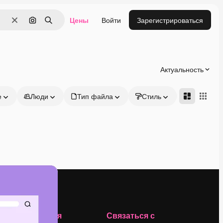
Цены
Войти
Зарегистрироваться
Очистить
Поиск по изображению
Поиск
Актуальность
е
Люди
Тип файла
Стиль
Адвансд
Компания
Связаться с