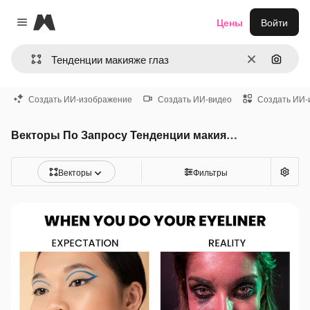
Magnific
Цены
Войти
Close menu
Очистить
Поиск 
Создать ИИ-изображение
Создать ИИ-видео
Создать ИИ-
Векторы По Запросу Тенденции макияже глаз
Векторы
Фильтры