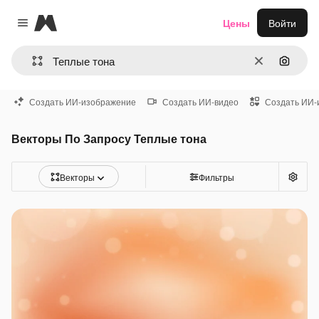
Magnific
Цены
Войти
Close menu
Очистить
Поиск 
Создать ИИ-изображение
Создать ИИ-видео
Создать ИИ-
Векторы По Запросу Теплые тона
Векторы
Фильтры