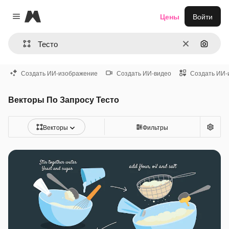
Magnific
Цены
Войти
Close menu
Очистить
Поиск 
Создать ИИ-изображение
Создать ИИ-видео
Создать ИИ-
Векторы По Запросу Тесто
Векторы
Фильтры