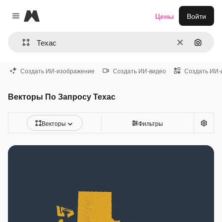
Magnific
Цены
Войти
Close menu
Очистить
Поиск 
Создать ИИ-изображение
Создать ИИ-видео
Создать ИИ-
Векторы По Запросу Техас
Векторы
Фильтры