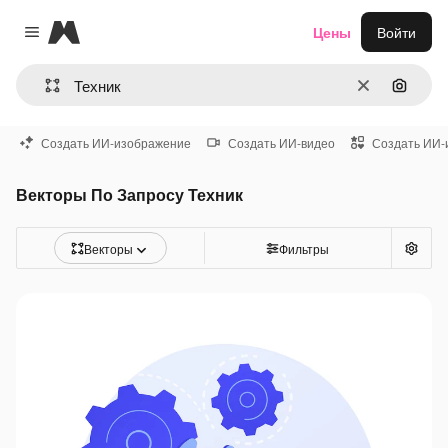
Magnific
Цены
Войти
Close menu
Очистить
Поиск 
Создать ИИ-изображение
Создать ИИ-видео
Создать ИИ-
Векторы По Запросу Техник
Векторы
Фильтры