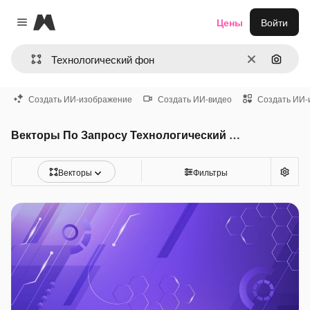
Magnific
Цены
Войти
Close menu
Очистить
Поиск 
Создать ИИ-изображение
Создать ИИ-видео
Создать ИИ-
Векторы По Запросу Технологический фон
Векторы
Фильтры