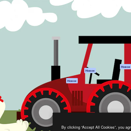
атформа для создания
Spaces
Academy
работ. Более 1 миллиона
ИИ-помощник
Документация п
реди креаторов,
Пакету ИИ
Генератор
гентств и студий.
изображений ИИ
Служба
поддержки
Генератор видео
ИИ
Условия и
положения
Генератор голоса
на основе ИИ
Политика
конфиденциальн
Стоковый контент
Оригиналы
MCP для
Новое
Новое
Claude/ChatGPT
Политика файло
cookie
Агенты
Новое
Центр доверия
API
Партнеры
Мобильное
приложение
Предприятие
Все инструменты
Magnific
By clicking “Accept All Cookies”, you agr