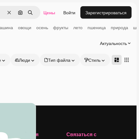
Цены
Войти
Зарегистрироваться
Очистить
Поиск по изображению
Поиск
ашина
овощи
осень
фрукты
лето
пшеница
природа
ши
Актуальность
е
Люди
Тип файла
Стиль
Адвансд
Компания
Связаться с