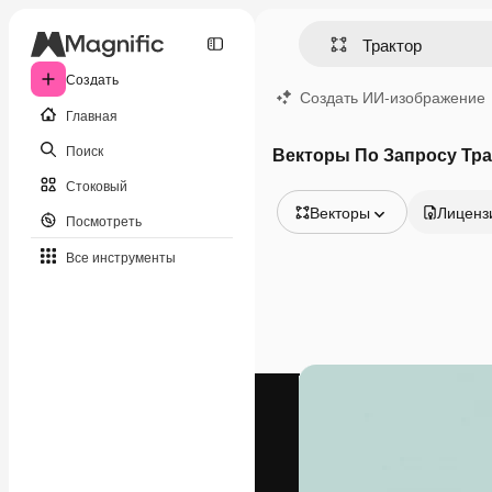
Создать
Создать ИИ-изображение
Главная
Поиск
Векторы По Запросу Тра
Стоковый
Векторы
Лиценз
Посмотреть
Все изображения
Все инструменты
Векторы
Иллюстрации
Фотографии
PSD
Шаблоны
Мокапы
Видео
Видеоролик
Моушн-дизайн
Видеошаблоны
Иконки
3D-модели
Шрифты