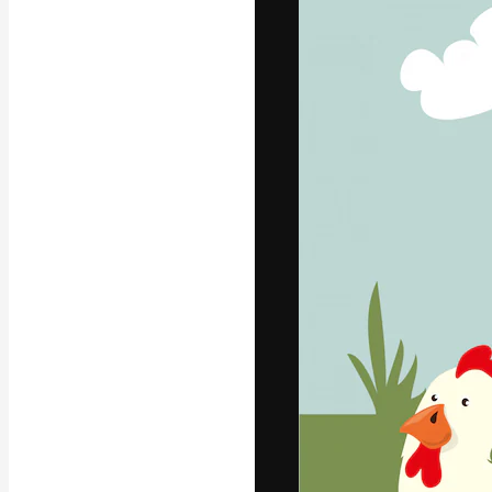
Креативная пл
ваших лучших 
подписчиков с
предприятий, а
Pусский