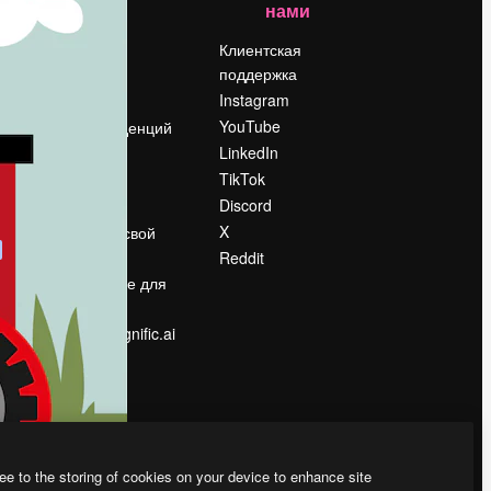
нами
Цены
о
О нас
Клиентская
поддержка
Reviews
Instagram
Вакансии
YouTube
Поиск тенденций
LinkedIn
Блог
TikTok
События
Discord
Slidesgo
ости
X
Продайте свой
контент
Reddit
в
Помещение для
прессы
Ищете magnific.ai
ee to the storing of cookies on your device to enhance site