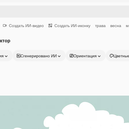
Создать ИИ-видео
Создать ИИ-иконку
трава
весна
м
ктор
ия
Сгенерировано ИИ
Ориентация
Цветны
Продукция
Начать