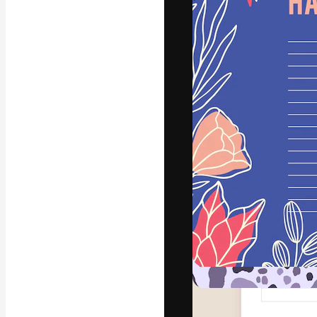
Креативная пл
ваших лучших 
подписчиков с
предприятий, а
Pусский