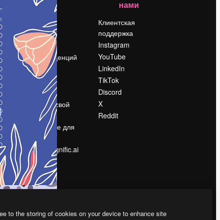
нами
Цены
о
О нас
Клиентская
поддержка
Reviews
Instagram
Вакансии
YouTube
Поиск тенденций
LinkedIn
Блог
TikTok
События
Discord
Slidesgo
ости
X
Продайте свой
контент
Reddit
в
Помещение для
прессы
Ищете magnific.ai
ee to the storing of cookies on your device to enhance site