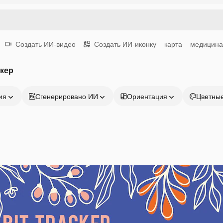
Создать ИИ-видео
Создать ИИ-иконку
карта
медицина
кер
ия
Сгенерировано ИИ
Ориентация
Цветны
Продукция
Начать