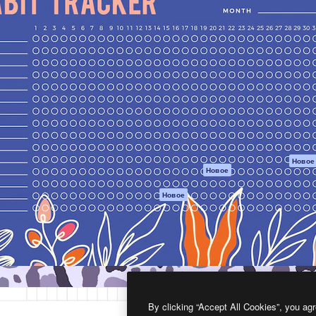
атформа для создания
Spaces
Academy
работ. Более 1 миллиона
ИИ-помощник
Документация п
реди креаторов,
Пакету ИИ
Генератор
гентств и студий.
изображений ИИ
Служба
поддержки
Генератор видео
ИИ
Условия и
положения
Генератор голоса
на основе ИИ
Политика
конфиденциальн
Стоковый контент
Оригиналы
MCP для
Новое
Новое
Claude/ChatGPT
Политика файло
cookie
Агенты
Новое
Центр доверия
API
Партнеры
Мобильное
приложение
Предприятие
Все инструменты
Magnific
By clicking “Accept All Cookies”, you agr