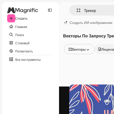
Создать
Создать ИИ-изображение
Главная
Поиск
Векторы По Запросу Тре
Стоковый
Векторы
Лиценз
Посмотреть
Все изображения
Все инструменты
Векторы
Иллюстрации
Фотографии
PSD
Шаблоны
Мокапы
Видео
Видеоролик
Моушн-дизайн
Видеошаблоны
Иконки
3D-модели
Шрифты