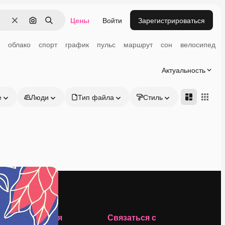
Цены
Войти
Зарегистрироваться
Очистить
Поиск по изображению
Поиск
облако
спорт
график
пульс
маршрут
сон
велосипед
Актуальность
е
Люди
Тип файла
Стиль
Адвансд
Компания
Связаться с