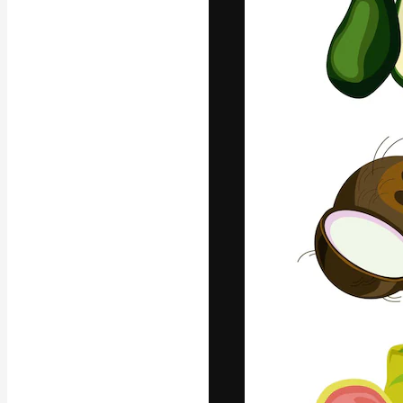
Креативная пл
ваших лучших 
подписчиков с
предприятий, а
Pусский