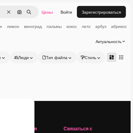
Цены
Войти
Зарегистрироваться
Очистить
Поиск по изображению
Поиск
н
лимон
виноград
пальмы
кокос
лето
арбуз
абрикос
Актуальность
е
Люди
Тип файла
Стиль
Адвансд
Компания
Связаться с