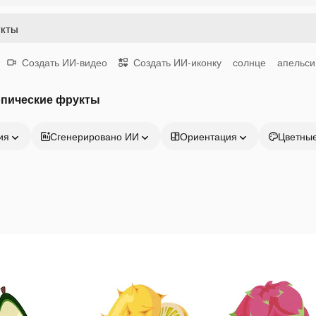
Создать ИИ-видео
Создать ИИ-иконку
солнце
апельси
опические фрукты
ия
Сгенерировано ИИ
Ориентация
Цветны
Продукция
Начать