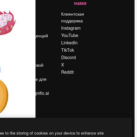
нами
Цены
о
О нас
Клиентская
поддержка
Reviews
Instagram
Вакансии
YouTube
Поиск тенденций
LinkedIn
Блог
TikTok
События
Discord
Slidesgo
ости
X
Продайте свой
контент
Reddit
в
Помещение для
прессы
Ищете magnific.ai
ee to the storing of cookies on your device to enhance site