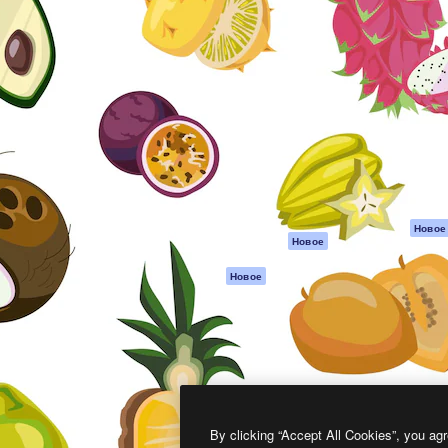
атформа для создания
Spaces
Academy
работ. Более 1 миллиона
ИИ-помощник
Документация п
реди креаторов,
Пакету ИИ
Генератор
гентств и студий.
изображений ИИ
Служба
поддержки
Генератор видео
ИИ
Условия и
положения
Генератор голоса
на основе ИИ
Политика
конфиденциальн
Стоковый контент
Оригиналы
MCP для
Новое
Новое
Claude/ChatGPT
Политика файло
cookie
Агенты
Новое
Центр доверия
API
Партнеры
Мобильное
приложение
Предприятие
Все инструменты
Magnific
By clicking “Accept All Cookies”, you agr