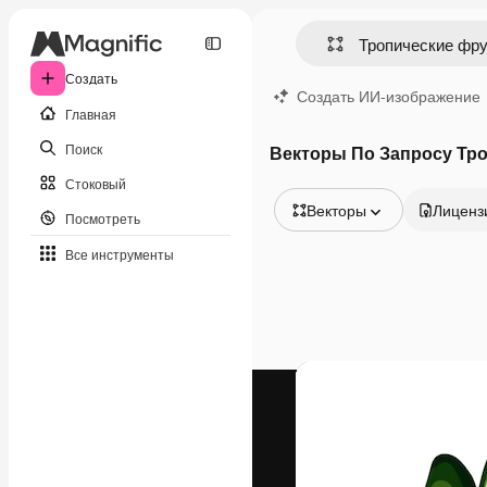
Создать
Создать ИИ-изображение
Главная
Поиск
Векторы По Запросу Тр
Стоковый
Векторы
Лиценз
Посмотреть
Все изображения
Все инструменты
Векторы
Иллюстрации
Фотографии
PSD
Шаблоны
Мокапы
Видео
Видеоролик
Моушн-дизайн
Видеошаблоны
Иконки
3D-модели
Шрифты