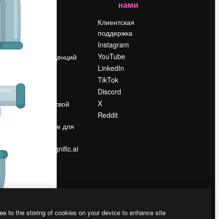
нами
Цены
о
О нас
Клиентская
поддержка
Reviews
Instagram
Вакансии
YouTube
Поиск тенденций
LinkedIn
Блог
TikTok
События
Discord
Slidesgo
ости
X
Продайте свой
контент
Reddit
в
Помещение для
прессы
Ищете magnific.ai
ee to the storing of cookies on your device to enhance site