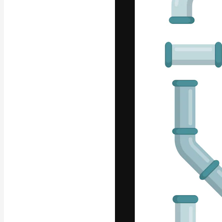
Креативная пл
ваших лучших 
подписчиков с
предприятий, а
Pусский