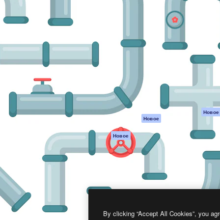
атформа для создания
Spaces
Academy
работ. Более 1 миллиона
ИИ-помощник
Документация п
реди креаторов,
Пакету ИИ
Генератор
гентств и студий.
изображений ИИ
Служба
поддержки
Генератор видео
ИИ
Условия и
положения
Генератор голоса
на основе ИИ
Политика
конфиденциальн
Стоковый контент
Оригиналы
MCP для
Новое
Новое
Claude/ChatGPT
Политика файло
cookie
Агенты
Новое
Центр доверия
API
Партнеры
Мобильное
приложение
Предприятие
Все инструменты
Magnific
By clicking “Accept All Cookies”, you agr