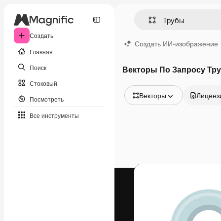
Создать
Создать ИИ-изображение
Главная
Поиск
Векторы По Запросу Тр
Стоковый
Векторы
Лиценз
Посмотреть
Все изображения
Все инструменты
Векторы
Иллюстрации
Фотографии
PSD
Шаблоны
Мокапы
Видео
Видеоролик
Моушн-дизайн
Видеошаблоны
Иконки
3D-модели
Шрифты