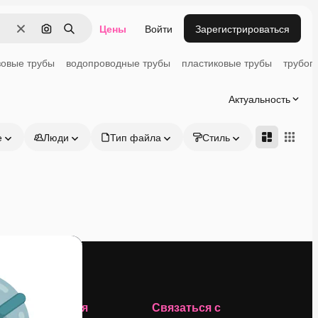
Цены
Войти
Зарегистрироваться
Очистить
Поиск по изображению
Поиск
зовые трубы
водопроводные трубы
пластиковые трубы
трубоп
Актуальность
е
Люди
Тип файла
Стиль
Адвансд
Компания
Связаться с