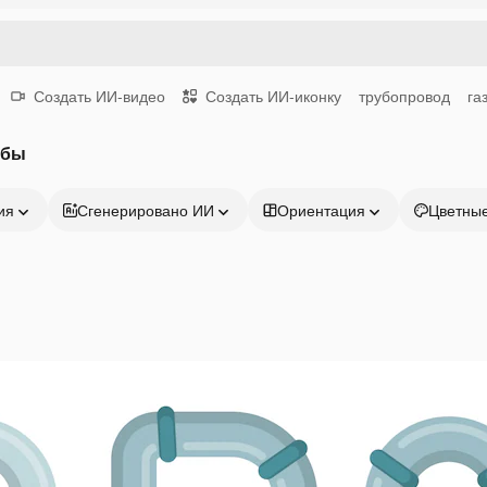
Создать ИИ-видео
Создать ИИ-иконку
трубопровод
га
убы
ия
Сгенерировано ИИ
Ориентация
Цветны
Продукция
Начать