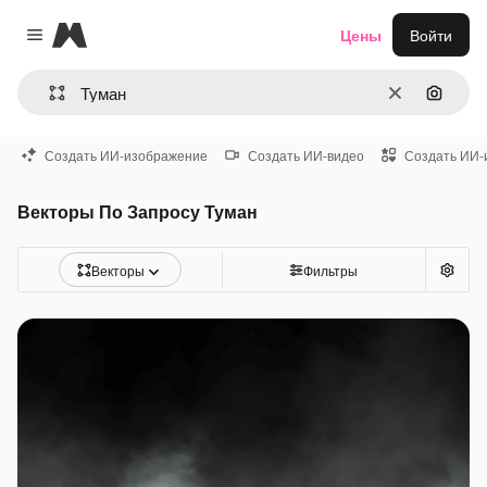
Magnific
Цены
Войти
Close menu
Очистить
Поиск 
Создать ИИ-изображение
Создать ИИ-видео
Создать ИИ-
Векторы По Запросу Туман
Векторы
Фильтры