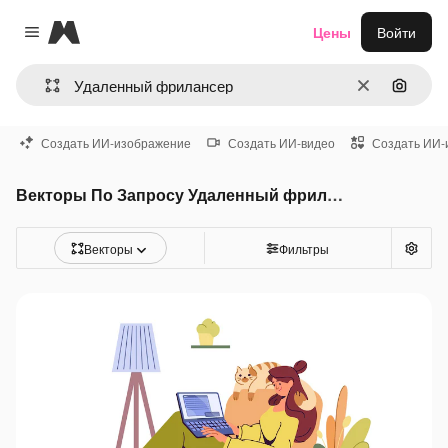
Magnific
Цены
Войти
Close menu
Очистить
Поиск 
Создать ИИ-изображение
Создать ИИ-видео
Создать ИИ-
Векторы По Запросу Удаленный фрилансер
Векторы
Фильтры