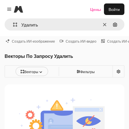
Magnific
Цены
Войти
Close menu
Очистить
Поиск 
Создать ИИ-изображение
Создать ИИ-видео
Создать ИИ-
Векторы По Запросу Удалить
Векторы
Фильтры