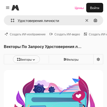
Magnific
Цены
Войти
Close menu
Очистить
Поиск 
Создать ИИ-изображение
Создать ИИ-видео
Создать ИИ-
Векторы По Запросу Удостоверения личности
Векторы
Фильтры