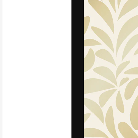
Креативная пл
ваших лучших 
подписчиков с
предприятий, а
Pусский