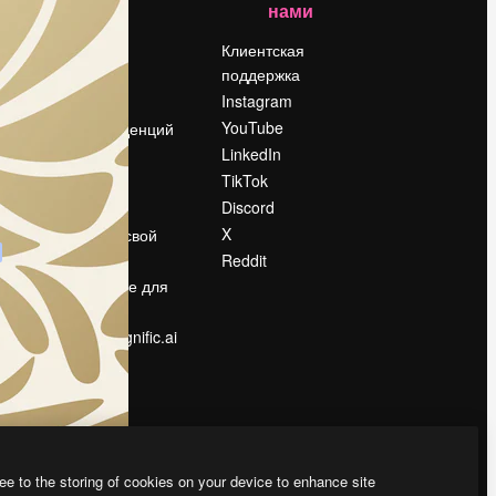
нами
Цены
о
О нас
Клиентская
поддержка
Reviews
Instagram
Вакансии
YouTube
Поиск тенденций
LinkedIn
Блог
TikTok
События
Discord
Slidesgo
ости
X
Продайте свой
контент
Reddit
в
Помещение для
прессы
Ищете magnific.ai
ee to the storing of cookies on your device to enhance site