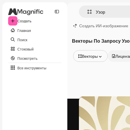
Создать
Создать ИИ-изображение
Главная
Поиск
Векторы По Запросу Узо
Стоковый
Векторы
Лиценз
Посмотреть
Все изображения
Все инструменты
Векторы
Иллюстрации
Фотографии
PSD
Шаблоны
Мокапы
Видео
Видеоролик
Моушн-дизайн
Видеошаблоны
Иконки
3D-модели
Шрифты