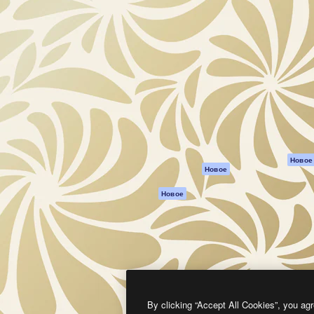
атформа для создания
Spaces
Academy
работ. Более 1 миллиона
ИИ-помощник
Документация п
реди креаторов,
Пакету ИИ
Генератор
гентств и студий.
изображений ИИ
Служба
поддержки
Генератор видео
ИИ
Условия и
положения
Генератор голоса
на основе ИИ
Политика
конфиденциальн
Стоковый контент
Оригиналы
MCP для
Новое
Новое
Claude/ChatGPT
Политика файло
cookie
Агенты
Новое
Центр доверия
API
Партнеры
Мобильное
приложение
Предприятие
Все инструменты
Magnific
By clicking “Accept All Cookies”, you agr