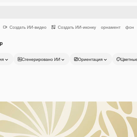
Создать ИИ-видео
Создать ИИ-иконку
орнамент
фон
р
ия
Сгенерировано ИИ
Ориентация
Цветны
Продукция
Начать