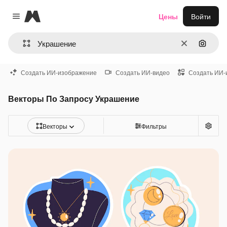
Magnific
Цены
Войти
Close menu
Очистить
Поиск 
Создать ИИ-изображение
Создать ИИ-видео
Создать ИИ-
Векторы По Запросу Украшение
Векторы
Фильтры