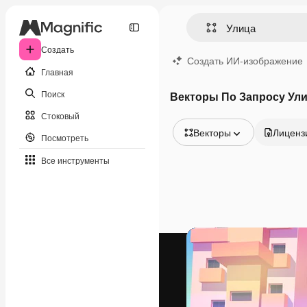
Создать
Создать ИИ-изображение
Главная
Поиск
Векторы По Запросу Ул
Стоковый
Векторы
Лиценз
Посмотреть
Все изображения
Все инструменты
Векторы
Иллюстрации
Фотографии
PSD
Шаблоны
Мокапы
Видео
Видеоролик
Моушн-дизайн
Видеошаблоны
Иконки
3D-модели
Шрифты