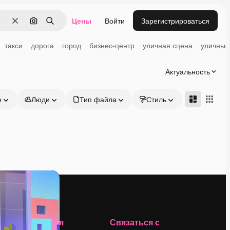
Цены
Войти
Зарегистрироваться
Очистить
Поиск по изображению
Поиск
такси
дорога
город
бизнес-центр
уличная сцена
уличные
Актуальность
е
Люди
Тип файла
Стиль
Адвансд
Компания
Связаться с