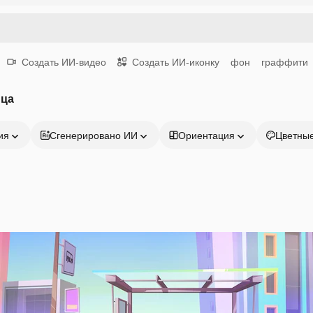
Создать ИИ-видео
Создать ИИ-иконку
фон
граффити
ица
ия
Сгенерировано ИИ
Ориентация
Цветны
Продукция
Начать