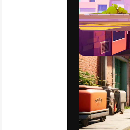
Креативная пл
ваших лучших 
подписчиков с
предприятий, а
Pусский