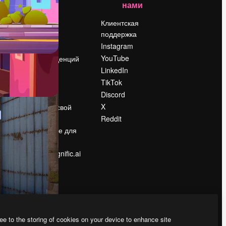
нами
Цены
о
О нас
Клиентская
поддержка
Reviews
Instagram
Вакансии
YouTube
Поиск тенденций
LinkedIn
Блог
TikTok
События
Discord
Slidesgo
ости
X
Продайте свой
контент
Reddit
в
Помещение для
прессы
Ищете magnific.ai
ee to the storing of cookies on your device to enhance site