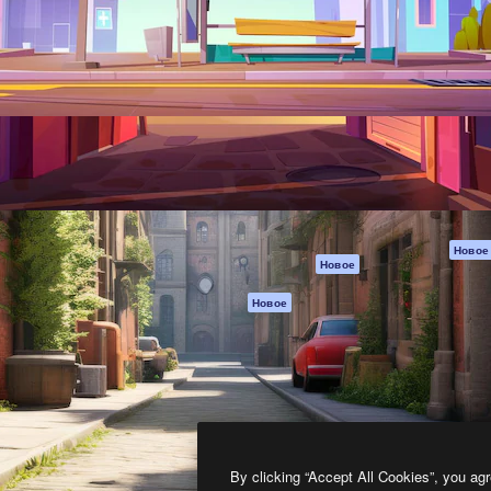
атформа для создания
Spaces
Academy
работ. Более 1 миллиона
ИИ-помощник
Документация п
реди креаторов,
Пакету ИИ
Генератор
гентств и студий.
изображений ИИ
Служба
поддержки
Генератор видео
ИИ
Условия и
положения
Генератор голоса
на основе ИИ
Политика
конфиденциальн
Стоковый контент
Оригиналы
MCP для
Новое
Новое
Claude/ChatGPT
Политика файло
cookie
Агенты
Новое
Центр доверия
API
Партнеры
Мобильное
приложение
Предприятие
Все инструменты
Magnific
By clicking “Accept All Cookies”, you agr