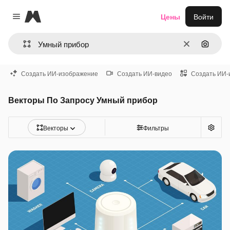
Magnific
Цены
Войти
Close menu
Очистить
Поиск 
Создать ИИ-изображение
Создать ИИ-видео
Создать ИИ-
Векторы По Запросу Умный прибор
Векторы
Фильтры