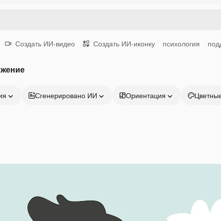
Создать ИИ-видео
Создать ИИ-иконку
психология
под
ижение
ия
Сгенерировано ИИ
Ориентация
Цветны
Продукция
Начать