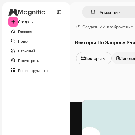
Создать
Создать ИИ-изображение
Главная
Поиск
Векторы По Запросу Ун
Стоковый
Векторы
Лиценз
Посмотреть
Все изображения
Все инструменты
Векторы
Иллюстрации
Фотографии
PSD
Шаблоны
Мокапы
Видео
Видеоролик
Моушн-дизайн
Видеошаблоны
Иконки
3D-модели
Шрифты