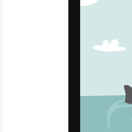
Креативная пл
ваших лучших 
подписчиков с
предприятий, а
Pусский