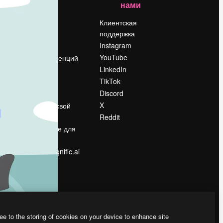
нами
Цены
о
О нас
Клиентская
поддержка
Reviews
Instagram
Вакансии
YouTube
Поиск тенденций
LinkedIn
Блог
TikTok
События
Discord
Slidesgo
ости
X
Продайте свой
контент
Reddit
в
Помещение для
прессы
Ищете magnific.ai
ee to the storing of cookies on your device to enhance site