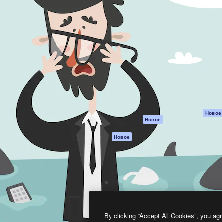
атформа для создания
Spaces
Academy
работ. Более 1 миллиона
ИИ-помощник
Документация п
реди креаторов,
Пакету ИИ
Генератор
гентств и студий.
изображений ИИ
Служба
поддержки
Генератор видео
ИИ
Условия и
положения
Генератор голоса
на основе ИИ
Политика
конфиденциальн
Стоковый контент
Оригиналы
MCP для
Новое
Новое
Claude/ChatGPT
Политика файло
cookie
Агенты
Новое
Центр доверия
API
Партнеры
Мобильное
приложение
Предприятие
Все инструменты
Magnific
By clicking “Accept All Cookies”, you agr