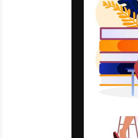
Креативная пл
ваших лучших 
подписчиков с
предприятий, а
Pусский