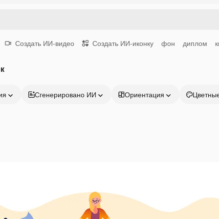
Создать ИИ-видео
Создать ИИ-иконку
фон
диплом
к
к
ия
Сгенерировано ИИ
Ориентация
Цветны
Продукция
Начать