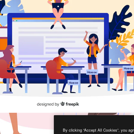
атформа для создания
Spaces
Academy
работ. Более 1 миллиона
ИИ-помощник
Документация п
реди креаторов,
Пакету ИИ
Генератор
гентств и студий.
изображений ИИ
Служба
поддержки
Генератор видео
ИИ
Условия и
положения
Генератор голоса
на основе ИИ
Политика
конфиденциальн
Стоковый контент
Оригиналы
MCP для
Новое
Новое
Claude/ChatGPT
Политика файло
cookie
Агенты
Новое
Центр доверия
API
Партнеры
Мобильное
приложение
Предприятие
Все инструменты
Magnific
By clicking “Accept All Cookies”, you agr