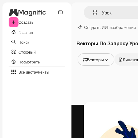
Создать
Создать ИИ-изображение
Главная
Поиск
Векторы По Запросу Уро
Стоковый
Векторы
Лиценз
Посмотреть
Все изображения
Все инструменты
Векторы
Иллюстрации
Фотографии
PSD
Шаблоны
Мокапы
Видео
Видеоролик
Моушн-дизайн
Видеошаблоны
Иконки
3D-модели
Шрифты