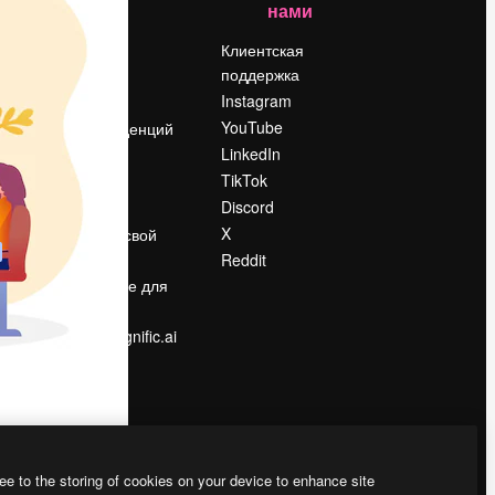
нами
Цены
о
О нас
Клиентская
поддержка
Reviews
Instagram
Вакансии
YouTube
Поиск тенденций
LinkedIn
Блог
TikTok
События
Discord
Slidesgo
ости
X
Продайте свой
контент
Reddit
в
Помещение для
прессы
Ищете magnific.ai
ee to the storing of cookies on your device to enhance site