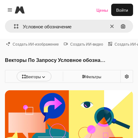
Magnific
Цены
Войти
Close menu
Очистить
Поиск 
Создать ИИ-изображение
Создать ИИ-видео
Создать ИИ-
Векторы По Запросу Условное обозначение
Векторы
Фильтры