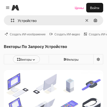
Magnific
Цены
Войти
Close menu
Очистить
Поиск 
Создать ИИ-изображение
Создать ИИ-видео
Создать ИИ-
Векторы По Запросу Устройство
Векторы
Фильтры