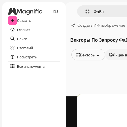
Создать
Создать ИИ-изображение
Главная
Поиск
Векторы По Запросу Фа
Стоковый
Векторы
Лиценз
Посмотреть
Все изображения
Все инструменты
Векторы
Иллюстрации
Фотографии
PSD
Шаблоны
Мокапы
Видео
Видеоролик
Моушн-дизайн
Видеошаблоны
Иконки
3D-модели
Шрифты