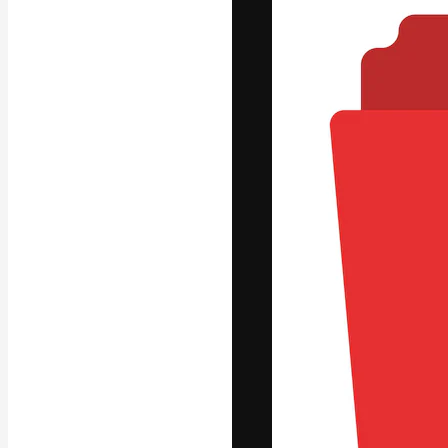
Креативная пл
ваших лучших 
подписчиков с
предприятий, а
Pусский