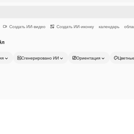
Создать ИИ-видео
Создать ИИ-иконку
календарь
обла
йл
ия
Сгенерировано ИИ
Ориентация
Цветны
Продукция
Начать