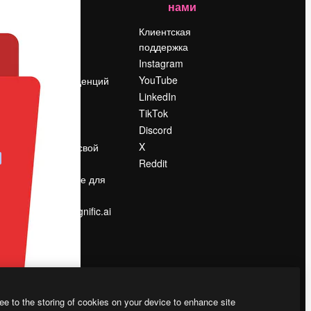
нами
Цены
о
О нас
Клиентская
поддержка
Reviews
Instagram
Вакансии
YouTube
Поиск тенденций
LinkedIn
Блог
TikTok
События
Discord
Slidesgo
ости
X
Продайте свой
контент
Reddit
в
Помещение для
прессы
Ищете magnific.ai
ee to the storing of cookies on your device to enhance site