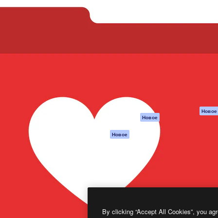
атформа для создания
Spaces
Academy
работ. Более 1 миллиона
ИИ-помощник
Документация п
реди креаторов,
Пакету ИИ
Генератор
гентств и студий.
изображений ИИ
Служба
поддержки
Генератор видео
ИИ
Условия и
положения
Генератор голоса
на основе ИИ
Политика
конфиденциальн
Стоковый контент
Оригиналы
MCP для
Новое
Новое
Claude/ChatGPT
Политика файло
cookie
Агенты
Новое
Центр доверия
API
Партнеры
Мобильное
приложение
Предприятие
Все инструменты
Magnific
By clicking “Accept All Cookies”, you agr