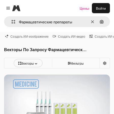
Magnific
Цены
Войти
Close menu
Очистить
Поиск 
Создать ИИ-изображение
Создать ИИ-видео
Создать ИИ-
Векторы По Запросу Фармацевтические препараты
Векторы
Фильтры