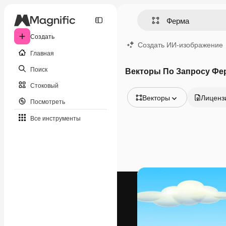
Создать
Создать ИИ-изображение
Главная
Поиск
Векторы По Запросу Фе
Стоковый
Векторы
Лиценз
Посмотреть
Все изображения
Все инструменты
Векторы
Иллюстрации
Фотографии
PSD
Шаблоны
Мокапы
Видео
Видеоролик
Моушн-дизайн
Видеошаблоны
Иконки
3D-модели
Шрифты