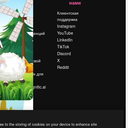
нами
Цены
о
О нас
Клиентская
поддержка
Reviews
Instagram
Вакансии
YouTube
Поиск тенденций
LinkedIn
Блог
TikTok
События
Discord
Slidesgo
ости
X
Продайте свой
контент
Reddit
в
Помещение для
прессы
Ищете magnific.ai
ee to the storing of cookies on your device to enhance site