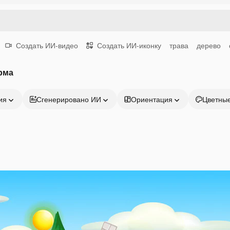
Создать ИИ-видео
Создать ИИ-иконку
трава
дерево
рма
ия
Сгенерировано ИИ
Ориентация
Цветны
Продукция
Начать