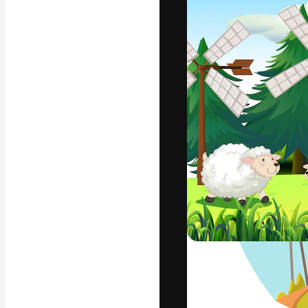
Креативная пл
ваших лучших 
подписчиков с
предприятий, а
Pусский