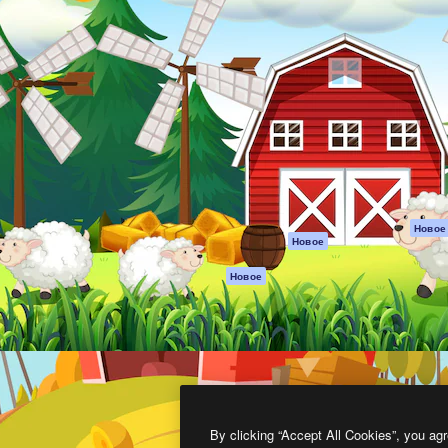
атформа для создания
Spaces
Academy
работ. Более 1 миллиона
ИИ-помощник
Документация п
реди креаторов,
Пакету ИИ
Генератор
гентств и студий.
изображений ИИ
Служба
поддержки
Генератор видео
ИИ
Условия и
положения
Генератор голоса
на основе ИИ
Политика
конфиденциальн
Стоковый контент
Оригиналы
MCP для
Новое
Новое
Claude/ChatGPT
Политика файло
cookie
Агенты
Новое
Центр доверия
API
Партнеры
Мобильное
приложение
Предприятие
Все инструменты
Magnific
By clicking “Accept All Cookies”, you agr