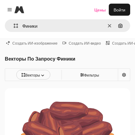
Magnific
Цены
Войти
Close menu
Очистить
Поиск 
Создать ИИ-изображение
Создать ИИ-видео
Создать ИИ-
Векторы По Запросу Финики
Векторы
Фильтры