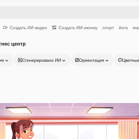
Создать ИИ-видео
Создать ИИ-иконку
спорт
йога
ма
тнес центр
ия
Сгенерировано ИИ
Ориентация
Цветны
Продукция
Начать