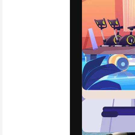
Креативная пл
ваших лучших 
подписчиков с
предприятий, а
Pусский