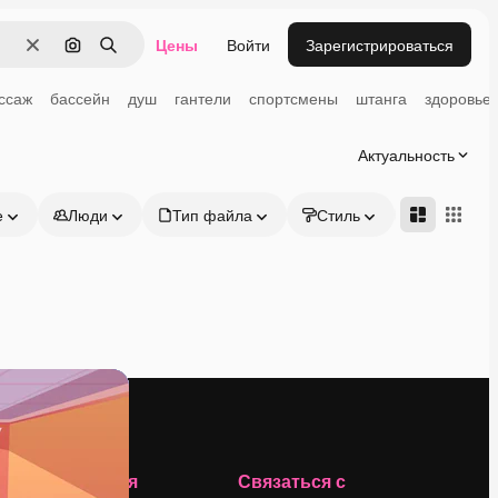
Цены
Войти
Зарегистрироваться
Очистить
Поиск по изображению
Поиск
ссаж
бассейн
душ
гантели
спортсмены
штанга
здоровье
Актуальность
е
Люди
Тип файла
Стиль
Адвансд
Компания
Связаться с