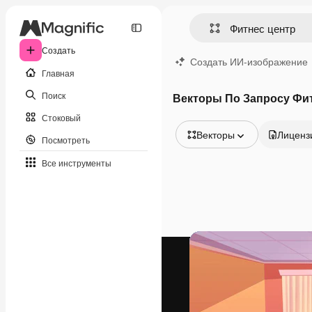
Создать
Создать ИИ-изображение
Главная
Поиск
Векторы По Запросу Фи
Стоковый
Векторы
Лиценз
Посмотреть
Все изображения
Все инструменты
Векторы
Иллюстрации
Фотографии
PSD
Шаблоны
Мокапы
Видео
Видеоролик
Моушн-дизайн
Видеошаблоны
Иконки
3D-модели
Шрифты