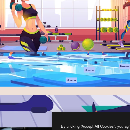
атформа для создания
Spaces
Academy
работ. Более 1 миллиона
ИИ-помощник
Документация п
реди креаторов,
Пакету ИИ
Генератор
гентств и студий.
изображений ИИ
Служба
поддержки
Генератор видео
ИИ
Условия и
положения
Генератор голоса
на основе ИИ
Политика
конфиденциальн
Стоковый контент
Оригиналы
MCP для
Новое
Новое
Claude/ChatGPT
Политика файло
cookie
Агенты
Новое
Центр доверия
API
Партнеры
Мобильное
приложение
Предприятие
Все инструменты
Magnific
By clicking “Accept All Cookies”, you agr