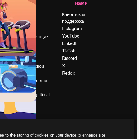
нами
Цены
о
О нас
Клиентская
поддержка
Reviews
Instagram
Вакансии
YouTube
Поиск тенденций
LinkedIn
Блог
TikTok
События
Discord
Slidesgo
ости
X
Продайте свой
контент
Reddit
в
Помещение для
прессы
Ищете magnific.ai
ee to the storing of cookies on your device to enhance site