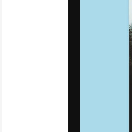
Креативная пл
ваших лучших 
подписчиков с
предприятий, а
Pусский