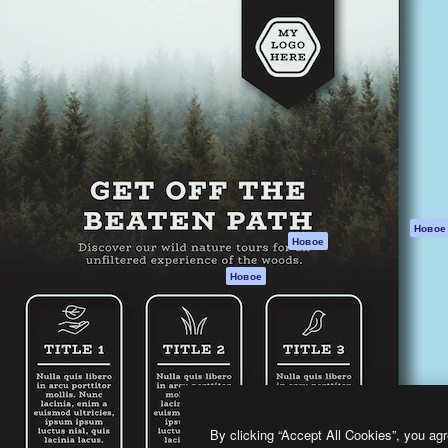
атформа для создания
Spaces
Academy
работ. Более 1 миллиона
ИИ-помощник
Документация п
реди креаторов,
Пакету ИИ
Генератор
гентств и студий.
изображений ИИ
Служба
поддержки
Генератор видео
ИИ
Условия и
положения
Генератор голоса
на основе ИИ
Политика
конфиденциальн
Стоковый контент
Оригиналы
MCP для
Новое
Новое
Claude/ChatGPT
Политика файло
cookie
Агенты
Новое
Центр доверия
API
Партнеры
Мобильное
приложение
Предприятие
Все инструменты
Magnific
By clicking “Accept All Cookies”, you agr