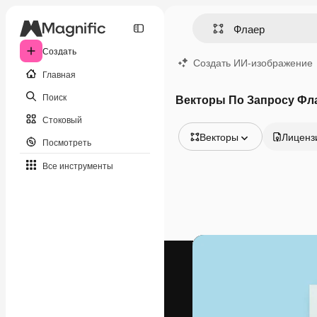
Создать
Создать ИИ-изображение
Главная
Поиск
Векторы По Запросу Фл
Стоковый
Векторы
Лиценз
Посмотреть
Все изображения
Все инструменты
Векторы
Иллюстрации
Фотографии
PSD
Шаблоны
Мокапы
Видео
Видеоролик
Моушн-дизайн
Видеошаблоны
Иконки
3D-модели
Шрифты