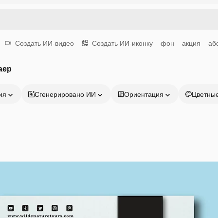
Создать ИИ-видео
Создать ИИ-иконку
фон
акция
аб
аер
ия
Сгенерировано ИИ
Ориентация
Цветны
Продукция
Начать