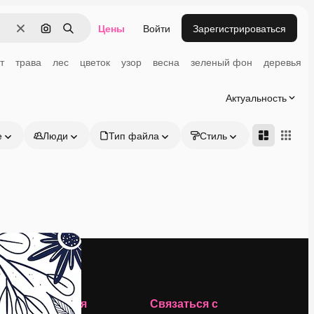
Цены
Войти
Зарегистрироваться
Очистить
Поиск по изображению
Поиск
т
трава
лес
цветок
узор
весна
зеленый фон
деревья
Актуальность
е
Люди
Тип файла
Стиль
Адвансд
Компания
Связаться с