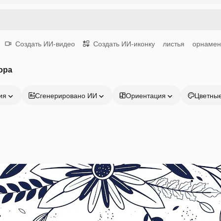
Создать ИИ-видео
Создать ИИ-иконку
листья
орнамен
ора
ия
Сгенерировано ИИ
Ориентация
Цветны
Продукция
Начать