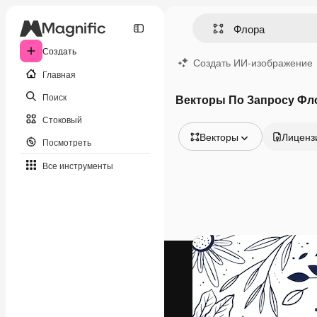
Создать
Создать ИИ-изображение
Главная
Поиск
Векторы По Запросу Фл
Стоковый
Векторы
Лиценз
Посмотреть
Все изображения
Все инструменты
Векторы
Иллюстрации
Фотографии
PSD
Шаблоны
Мокапы
Видео
Видеоролик
Моушн-дизайн
Видеошаблоны
Иконки
3D-модели
Шрифты