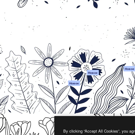
атформа для создания
Spaces
Academy
работ. Более 1 миллиона
ИИ-помощник
Документация п
реди креаторов,
Пакету ИИ
Генератор
гентств и студий.
изображений ИИ
Служба
поддержки
Генератор видео
ИИ
Условия и
положения
Генератор голоса
на основе ИИ
Политика
конфиденциальн
Стоковый контент
Оригиналы
MCP для
Новое
Новое
Claude/ChatGPT
Политика файло
cookie
Агенты
Новое
Центр доверия
API
Партнеры
Мобильное
приложение
Предприятие
Все инструменты
Magnific
By clicking “Accept All Cookies”, you agr