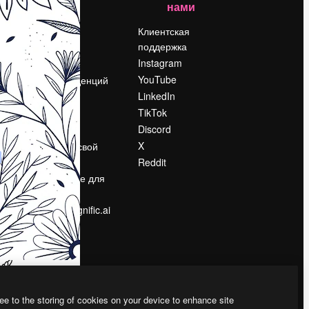
нами
Цены
о
О нас
Клиентская
поддержка
Reviews
Instagram
Вакансии
YouTube
Поиск тенденций
LinkedIn
Блог
TikTok
События
Discord
Slidesgo
ости
X
Продайте свой
контент
Reddit
в
Помещение для
прессы
Ищете magnific.ai
ee to the storing of cookies on your device to enhance site