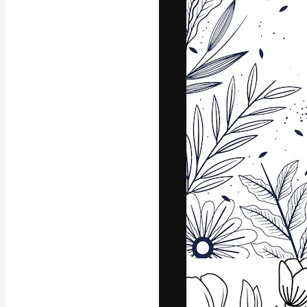
Креативная пл
ваших лучших 
подписчиков с
предприятий, а
Pусский