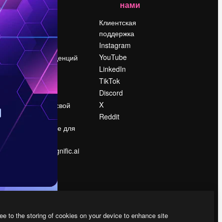
нами
Цены
о
О нас
Клиентская
поддержка
Reviews
Instagram
Вакансии
YouTube
Поиск тенденций
LinkedIn
Блог
TikTok
События
Discord
Slidesgo
ости
X
Продайте свой
контент
Reddit
в
Помещение для
прессы
Ищете magnific.ai
ee to the storing of cookies on your device to enhance site