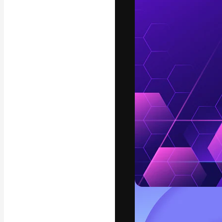
Креативная пл
ваших лучших 
подписчиков с
предприятий, а
Pусский