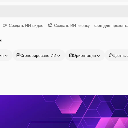
Создать ИИ-видео
Создать ИИ-иконку
фон для презент
н
ия
Сгенерировано ИИ
Ориентация
Цветны
Продукция
Начать