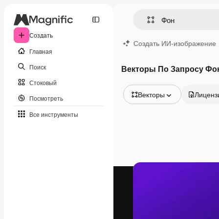
Создать
Создать ИИ-изображение
Главная
Поиск
Векторы По Запросу Фо
Стоковый
Векторы
Лиценз
Посмотреть
Все изображения
Все инструменты
Векторы
Иллюстрации
Фотографии
PSD
Шаблоны
Мокапы
Видео
Видеоролик
Моушн-дизайн
Видеошаблоны
Иконки
3D-модели
Шрифты