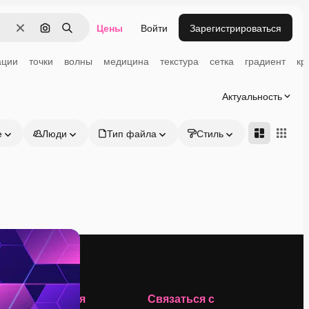
Цены
Войти
Зарегистрироваться
Очистить
Поиск по изображению
Поиск
ации
точки
волны
медицина
текстура
сетка
градиент
кр
Актуальность
е
Люди
Тип файла
Стиль
Адвансд
Компания
Связаться с