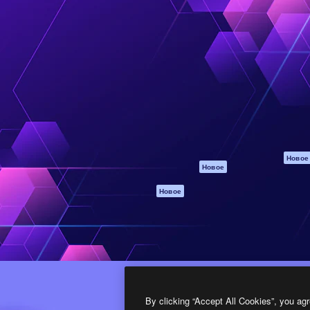
атформа для создания
Spaces
Academy
работ. Более 1 миллиона
ИИ-помощник
Документация п
реди креаторов,
Пакету ИИ
Генератор
гентств и студий.
изображений ИИ
Служба
поддержки
Генератор видео
ИИ
Условия и
положения
Генератор голоса
на основе ИИ
Политика
конфиденциальн
Стоковый контент
Оригиналы
MCP для
Новое
Новое
Claude/ChatGPT
Политика файло
cookie
Агенты
Новое
Центр доверия
API
Партнеры
Мобильное
приложение
Предприятие
Все инструменты
Magnific
By clicking “Accept All Cookies”, you agr